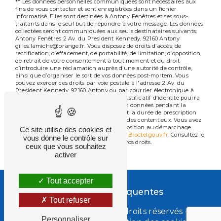
** Les données personnelles communiquées sont nécessaires aux
fins de vous contacter et sont enregistrées dans un fichier
informatisé. Elles sont destinées à Antony Fenêtres et ses sous-
traitants dans le seul but de répondre à votre message. Les données
collectées seront communiquées aux seuls destinataires suivants:
Antony Fenêtres 2 Av. du President Kennedy, 92160 Antony
gilles.lamiche@orange.fr. Vous disposez de droits d’accès, de
rectification, d’effacement, de portabilité, de limitation, d’opposition,
de retrait de votre consentement à tout moment et du droit
d’introduire une réclamation auprès d’une autorité de contrôle,
ainsi que d’organiser le sort de vos données post-mortem. Vous
pouvez exercer ces droits par voie postale à l'adresse 2 Av. du
President Kennedy, 92160 Antony ou par courrier électronique à
l'adresse gilles.lamiche@orange.fr. Un justificatif d'identité pourra
vous être demandé. Nous conservons vos données pendant la
période de prise de contact puis pendant la durée de prescription
légale aux fins probatoires et de gestion des contentieux. Vous avez
le droit de vous inscrire sur la liste d'opposition au démarchage
Ce site utilise des cookies et
téléphonique, disponible à cette adresse:
Bloctel.gouv.fr
. Consultez le
vous donne le contrôle sur
site cnil.fr pour plus d’informations sur vos droits.
ceux que vous souhaitez
activer
Tout accepter
Recherches fréquentes
Tout refuser
©
Vistalid
- 2026 - Tous droits réservés -
Personnaliser