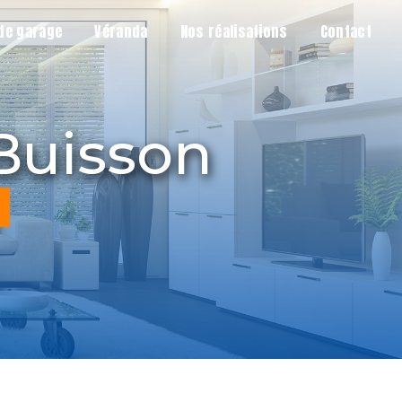
de garage
Véranda
Nos réalisations
Contact
-Buisson
s