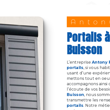
Anto
portails à Verrières-le-
Buisson
L’entreprise
Antony 
portails
, si vous habi
usant d’une expérienc
mettons tout en oeuv
accompagnons ainsi 
l’écoute de vos besoi
Buisson
, nous somme
transmettre les rens
portails
. Notre métie