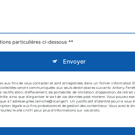
tions particulières ci-dessous **
Envoyer
aux fins de vous contacter et sont enregistrées dans un fichier informatisé. Ell
 collectées seront communiquées aux seuls destinataires suivants: Antony Fenê
e rectification, d’effacement, de portabilité, de limitation, d’opposition, de retr
ôle, ainsi que d’organiser le sort de vos données post-mortem. Vous pouvez exerc
que à l'adresse gilles.lamiche@orange.fr. Un justificatif d'identité pourra vo
iption légale aux fins probatoires et de gestion des contentieux. Vous avez le dr
nsultez le site cnil.fr pour plus d’informations sur vos droits.