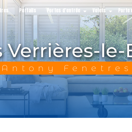
tres
Portails
Portes d'entrée
Volets
Porte 
ls Verrières-le
Antony Fenetre