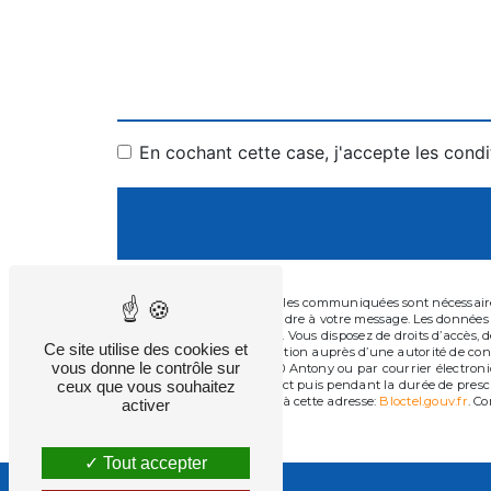
En cochant cette case, j'accepte les condi
** Les données personnelles communiquées sont nécessaires 
dans le seul but de répondre à votre message. Les données
gilles.lamiche@orange.fr. Vous disposez de droits d’accès, d
Ce site utilise des cookies et
d’introduire une réclamation auprès d’une autorité de contr
vous donne le contrôle sur
President Kennedy, 92160 Antony ou par courrier électroni
ceux que vous souhaitez
période de prise de contact puis pendant la durée de prescr
téléphonique, disponible à cette adresse:
Bloctel.gouv.fr
. Co
activer
Tout accepter