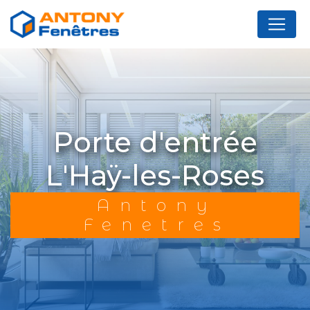
Panneau de gestion des cookies
porte d'entrée
L'Haÿ-les-Roses
Antony
Fenetres