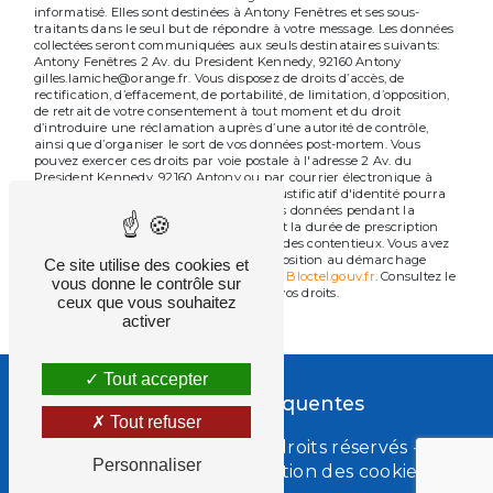
informatisé. Elles sont destinées à Antony Fenêtres et ses sous-
traitants dans le seul but de répondre à votre message. Les données
collectées seront communiquées aux seuls destinataires suivants:
Antony Fenêtres 2 Av. du President Kennedy, 92160 Antony
gilles.lamiche@orange.fr. Vous disposez de droits d’accès, de
rectification, d’effacement, de portabilité, de limitation, d’opposition,
de retrait de votre consentement à tout moment et du droit
d’introduire une réclamation auprès d’une autorité de contrôle,
ainsi que d’organiser le sort de vos données post-mortem. Vous
pouvez exercer ces droits par voie postale à l'adresse 2 Av. du
President Kennedy, 92160 Antony ou par courrier électronique à
l'adresse gilles.lamiche@orange.fr. Un justificatif d'identité pourra
vous être demandé. Nous conservons vos données pendant la
période de prise de contact puis pendant la durée de prescription
légale aux fins probatoires et de gestion des contentieux. Vous avez
le droit de vous inscrire sur la liste d'opposition au démarchage
Ce site utilise des cookies et
téléphonique, disponible à cette adresse:
Bloctel.gouv.fr
. Consultez le
vous donne le contrôle sur
site cnil.fr pour plus d’informations sur vos droits.
ceux que vous souhaitez
activer
Tout accepter
Recherches fréquentes
Tout refuser
©
Vistalid
- 2026 - Tous droits réservés -
Personnaliser
Mentions légales
-
Gestion des cookies