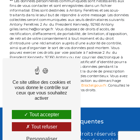
** Les données personnelles communiquées sont nécessaires aux
fins de vous contacter et sont enregistrées dans un fichier
informatisé. Elles sont destinées à Antony Fenêtres et ses sous-
traitants dans le seul but de répondre à votre message. Les données
collectées seront communiquées aux seuls destinataires suivants:
Antony Fenêtres 2 Av. du President Kennedy, 92160 Antony
gilles.lamiche@orange.fr. Vous disposez de droits d’accès, de
rectification, d’effacement, de portabilité, de limitation, d’opposition,
de retrait de votre consentement à tout moment et du droit
d’introduire une réclamation auprès d’une autorité de contrôle,
ainsi que d’organiser le sort de vos données post-mortem. Vous
pouvez exercer ces droits par voie postale à l'adresse 2 Av. du
President Kennedy, 92160 Antony ou par courrier électronique à
l'adresse gilles.lamiche@orange.fr. Un justificatif d'identité pourra
vous être demandé. Nous conservons vos données pendant la
période de prise de contact puis pendant la durée de prescription
légale aux fins probatoires et de gestion des contentieux. Vous avez
le droit de vous inscrire sur la liste d'opposition au démarchage
Ce site utilise des cookies et
téléphonique, disponible à cette adresse:
Bloctel.gouv.fr
. Consultez le
vous donne le contrôle sur
site cnil.fr pour plus d’informations sur vos droits.
ceux que vous souhaitez
activer
Tout accepter
Recherches fréquentes
Tout refuser
©
Vistalid
- 2026 - Tous droits réservés -
Personnaliser