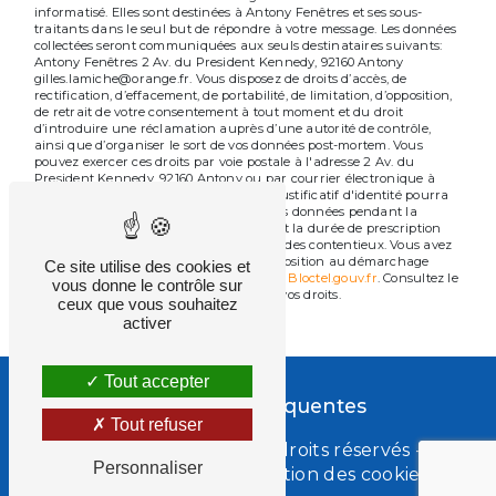
informatisé. Elles sont destinées à Antony Fenêtres et ses sous-
traitants dans le seul but de répondre à votre message. Les données
collectées seront communiquées aux seuls destinataires suivants:
Antony Fenêtres 2 Av. du President Kennedy, 92160 Antony
gilles.lamiche@orange.fr. Vous disposez de droits d’accès, de
rectification, d’effacement, de portabilité, de limitation, d’opposition,
de retrait de votre consentement à tout moment et du droit
d’introduire une réclamation auprès d’une autorité de contrôle,
ainsi que d’organiser le sort de vos données post-mortem. Vous
pouvez exercer ces droits par voie postale à l'adresse 2 Av. du
President Kennedy, 92160 Antony ou par courrier électronique à
l'adresse gilles.lamiche@orange.fr. Un justificatif d'identité pourra
vous être demandé. Nous conservons vos données pendant la
période de prise de contact puis pendant la durée de prescription
légale aux fins probatoires et de gestion des contentieux. Vous avez
le droit de vous inscrire sur la liste d'opposition au démarchage
Ce site utilise des cookies et
téléphonique, disponible à cette adresse:
Bloctel.gouv.fr
. Consultez le
vous donne le contrôle sur
site cnil.fr pour plus d’informations sur vos droits.
ceux que vous souhaitez
activer
Tout accepter
Recherches fréquentes
Tout refuser
©
Vistalid
- 2026 - Tous droits réservés -
Personnaliser
Mentions légales
-
Gestion des cookies