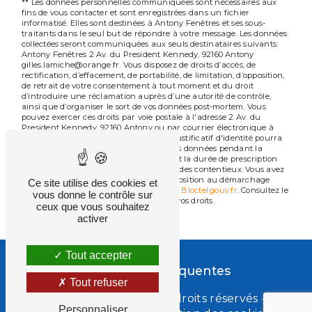
** Les données personnelles communiquées sont nécessaires aux
fins de vous contacter et sont enregistrées dans un fichier
informatisé. Elles sont destinées à Antony Fenêtres et ses sous-
traitants dans le seul but de répondre à votre message. Les données
collectées seront communiquées aux seuls destinataires suivants:
Antony Fenêtres 2 Av. du President Kennedy, 92160 Antony
gilles.lamiche@orange.fr. Vous disposez de droits d’accès, de
rectification, d’effacement, de portabilité, de limitation, d’opposition,
de retrait de votre consentement à tout moment et du droit
d’introduire une réclamation auprès d’une autorité de contrôle,
ainsi que d’organiser le sort de vos données post-mortem. Vous
pouvez exercer ces droits par voie postale à l'adresse 2 Av. du
President Kennedy, 92160 Antony ou par courrier électronique à
l'adresse gilles.lamiche@orange.fr. Un justificatif d'identité pourra
vous être demandé. Nous conservons vos données pendant la
période de prise de contact puis pendant la durée de prescription
légale aux fins probatoires et de gestion des contentieux. Vous avez
le droit de vous inscrire sur la liste d'opposition au démarchage
Ce site utilise des cookies et
téléphonique, disponible à cette adresse:
Bloctel.gouv.fr
. Consultez le
vous donne le contrôle sur
site cnil.fr pour plus d’informations sur vos droits.
ceux que vous souhaitez
activer
Tout accepter
Recherches fréquentes
Tout refuser
©
Vistalid
- 2026 - Tous droits réservés -
Personnaliser